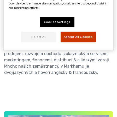
Markham
your device to enhance site navigation, analyze site usage, and assist in
our marketing efforts.
Kancelář v Markhamu se nachází v GTA na adrese 150
Steelcase Ave. West, který se nachází v blízkosti silnic
Cookies Settings
Hwy 7, Hwy 407 a Hwy 404. Ve čtvrti se nachází řada
restaurací, kaváren, finančních institucí a je dostupná
Reject All
Accept All Cookies
městskou hromadnou dopravou (Viva).
V pobočce v Markhamu pracují týmy zabývající se
prodejem, rozvojem obchodu, zákaznickým servisem,
marketingem, financemi, distribucí & a lidskými zdroji.
Mnoho našich zaměstnanců v Markhamu je
dvojjazyčných a hovoří anglicky & francouzsky.