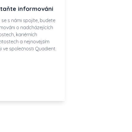
taňte informováni
 se s námi spojíte, budete
rmováni o nadcházejících
ostech, kariérních
ežitostech a nejnovějším
ji ve společnosti Quadient.