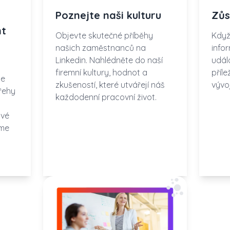
Poznejte naši kulturu
Zůs
nt
Objevte skutečné příběhy
Když
našich zaměstnanců na
info
Linkedin. Nahlédněte do naší
udál
firemní kultury, hodnot a
příl
te
zkušeností, které utvářejí náš
vývo
řehy
každodenní pracovní život.
své
íme