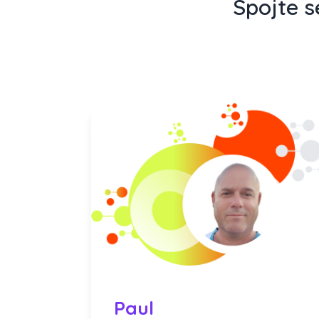
Spojte s
artner,
lu úzce
e o
ávajících
Paul