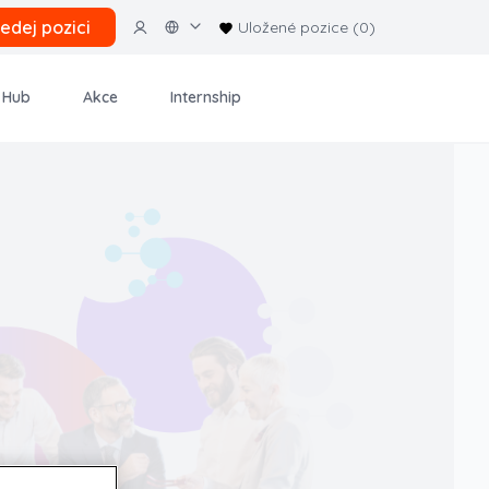
ledej pozici
Uložené pozice (0)
 Hub
Akce
Internship