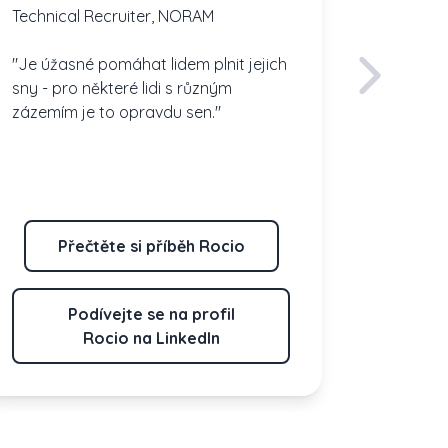
odlišnost
Technical Recruiter, NORAM
"Je úžasné pomáhat lidem plnit jejich
sny - pro některé lidi s různým
zázemím je to opravdu sen."
Přečtěte si příběh Rocio
Př
Podívejte se na profil
Rocio na LinkedIn