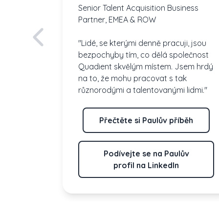
Senior Talent Acquisition Business
Partner, EMEA & ROW
"Lidé, se kterými denně pracuji, jsou
bezpochyby tím, co dělá společnost
Quadient skvělým místem. Jsem hrdý
na to, že mohu pracovat s tak
různorodými a talentovanými lidmi."
ěh
Přečtěte si Paulův příběh
ofil
Podívejte se na Paulův
profil na LinkedIn