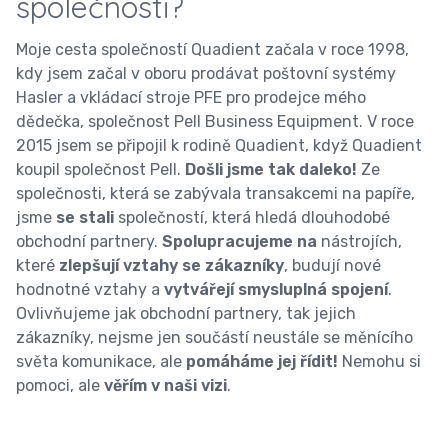
společnosti?
Moje cesta společností Quadient začala v roce 1998,
kdy jsem začal v oboru prodávat poštovní systémy
Hasler a vkládací stroje PFE pro prodejce mého
dědečka, společnost Pell Business Equipment. V roce
2015 jsem se připojil k rodině Quadient, když Quadient
koupil společnost Pell.
Došli jsme tak daleko!
Ze
společnosti, která se zabývala transakcemi na papíře,
jsme
se stali
společností, která hledá dlouhodobé
obchodní partnery.
Spolupracujeme na
nástrojích,
které
zlepšují vztahy se zákazníky
, budují nové
hodnotné vztahy a
vytvářejí smysluplná spojení
.
Ovlivňujeme jak obchodní partnery, tak jejich
zákazníky, nejsme jen součástí neustále se měnícího
světa komunikace, ale
pomáháme jej řídit!
Nemohu si
pomoci, ale
věřím v naši vizi
.