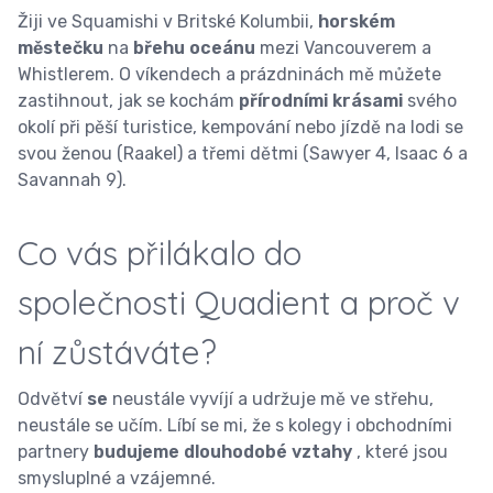
Žiji ve Squamishi v Britské Kolumbii,
horském
městečku
na
břehu oceánu
mezi Vancouverem a
Whistlerem. O víkendech a prázdninách mě můžete
zastihnout, jak se kochám
přírodními krásami
svého
okolí při pěší turistice, kempování nebo jízdě na lodi se
svou ženou (Raakel) a třemi dětmi (Sawyer 4, Isaac 6 a
Savannah 9).
Co vás přilákalo do
společnosti Quadient a proč v
ní zůstáváte?
Odvětví
se
neustále vyvíjí a udržuje mě ve střehu,
neustále se učím. Líbí se mi, že s kolegy i obchodními
partnery
budujeme dlouhodobé vztahy
, které jsou
smysluplné a vzájemné.