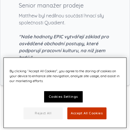
Senior manažer prodeje
Matthew byl nedílnou součástí hnací síly
společnosti Quadient.
"Naše hodnoty EPIC vytvářejí základ pro
osvědčené obchodní postupy, které
podporují pracovní kulturu, na niž jsem
hrdý."
By clicking “Accept All Cookies”, you agree to the storing of cookies on
your device to enhance site navigation, analyze site usage, and assist in
our marketing efforts.
Cookies Settings
O Matthewovi
Reject All
Accept All Cookies