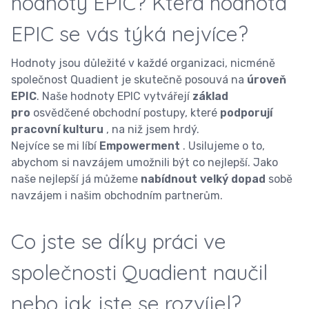
hodnoty EPIC? Která hodnota
EPIC se vás týká nejvíce?
Hodnoty jsou důležité v každé organizaci, nicméně
společnost Quadient je skutečně posouvá na
úroveň
EPIC
. Naše hodnoty EPIC vytvářejí
základ
pro
osvědčené obchodní postupy, které
podporují
pracovní kulturu
, na niž jsem hrdý.
Nejvíce se mi líbí
Empowerment
. Usilujeme o to,
abychom si navzájem umožnili být co nejlepší. Jako
naše nejlepší já můžeme
nabídnout velký dopad
sobě
navzájem i našim obchodním partnerům.
Co jste se díky práci ve
společnosti Quadient naučil
nebo jak jste se rozvíjel?