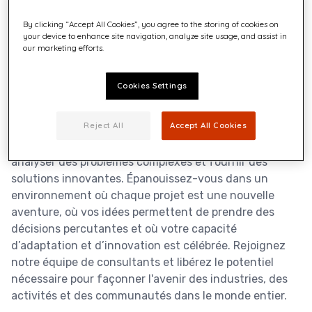
By clicking “Accept All Cookies”, you agree to the storing of cookies on
your device to enhance site navigation, analyze site usage, and assist in
our marketing efforts.
Cookies Settings
Que vous vous spécialisiez dans la gestion, la
Reject All
Accept All Cookies
technologie, la finance ou au-delà, le conseil offre une
plateforme pour collaborer avec des équipes diverses,
analyser des problèmes complexes et fournir des
solutions innovantes. Épanouissez-vous dans un
environnement où chaque projet est une nouvelle
aventure, où vos idées permettent de prendre des
décisions percutantes et où votre capacité
d’adaptation et d’innovation est célébrée. Rejoignez
notre équipe de consultants et libérez le potentiel
nécessaire pour façonner l'avenir des industries, des
activités et des communautés dans le monde entier.