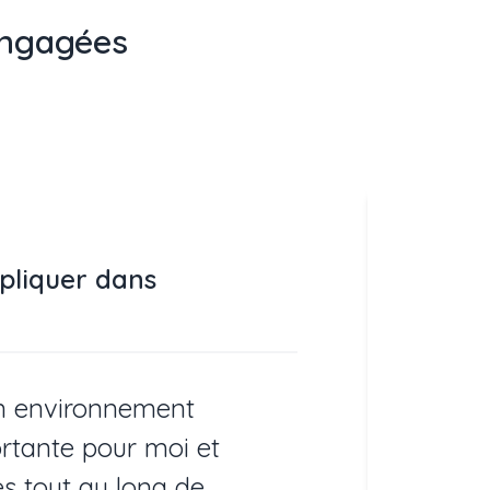
engagées
mpliquer dans
un environnement
portante pour moi et
tes tout au long de