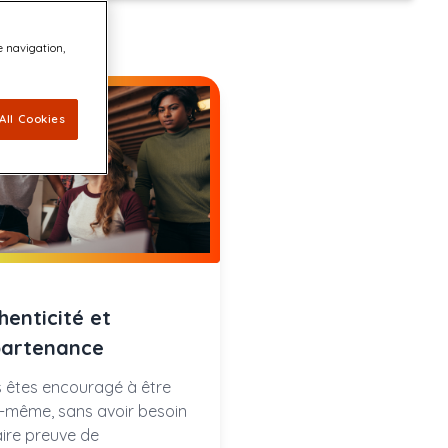
e navigation,
All Cookies
henticité et
artenance
 êtes encouragé à être
-même, sans avoir besoin
aire preuve de