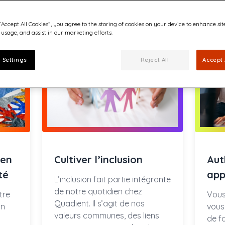
“Accept All Cookies”, you agree to the storing of cookies on your device to enhance sit
 usage, and assist in our marketing efforts.
 Settings
Reject All
Accept 
 en
Cultiver l’inclusion
Aut
té
app
L’inclusion fait partie intégrante
de notre quotidien chez
tre
Vous
Quadient. Il s’agit de nos
un
vous
valeurs communes, des liens
de f