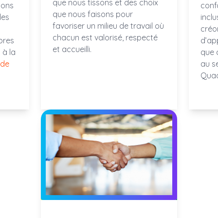
que nous tissons et des choix
sons
conf
que nous faisons pour
des
inclu
favoriser un milieu de travail où
créo
chacun est valorisé, respecté
bres
d’ap
et accueilli.
 à la
que 
 de
au s
Quad