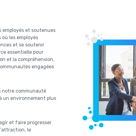
s employés et soutenues
rs où les employés
ences et se soutenir
ce essentielle pour
ation et la compréhension,
s communautés engagées
r à notre communauté
r à un environnement plus
agir et faire progresser
attraction, le