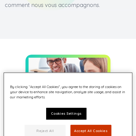
comment nous vous accompagnons.
By clicking “Accept All Cookies”, you agree to the storing of cookies on
your device to enhance site navigation, analyze site usage, and assist in
our marketing efforts.
Cookies Settings
Une culture de la
Reject All
Accept All Cookies