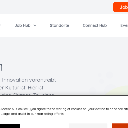
Job
Job Hub
Standorte
Connect Hub
Eve
n
lt Innovation vorantreibt
ultur ist. Hier ist
t eine Chance, Teil eines
 den Wandel
“Accept All Cookies”, you agree to the storing of cookies on your device to enhance sit
lten. Entdecke die
 usage, and assist in our marketing efforts.
 warten. Lass uns
iterentwickeln und