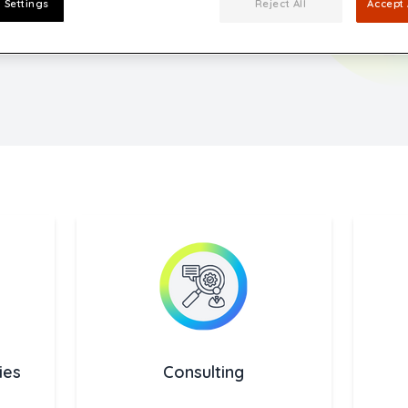
 Settings
Reject All
Accept 
ies
Consulting