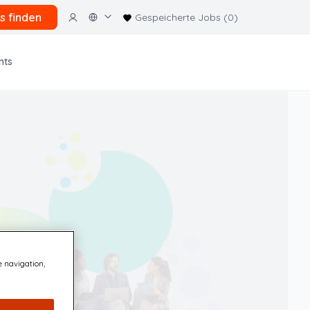
s finden
Gespeicherte Jobs (0)
nts
e navigation,