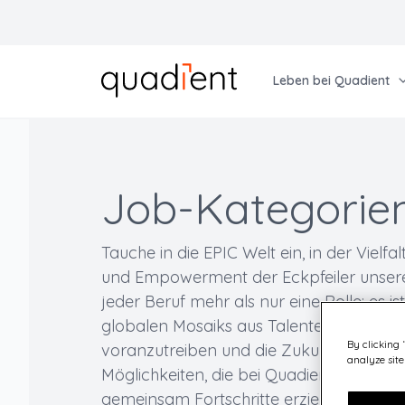
Leben bei Quadient
Wähle deine Sprache
Englisch
Erfahre mehr über uns
Erkunde deine Möglichkeiten
Französisch
Job-Kategorie
Warum Quadient
Finde deinen Traumjob
Deutsch
Kultur
Bevor du dich bewirbst
Tauche in die EPIC Welt ein, in der Vielfa
Tschechisch
und Empowerment der Eckpfeiler unserer K
Lernen & Wachstum
Job-Kategorien
jeder Beruf mehr als nur eine Rolle; es is
Gemeinsame Vielfalt
globalen Mosaiks aus Talenten zu sein,
By clicking 
voranzutreiben und die Zukunft zu gesta
analyze site
Möglichkeiten, die bei Quadient auf dich
gemeinsam Fortschritte erzielen, uns we