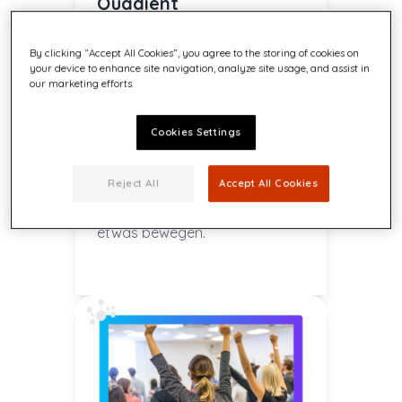
Quadient
Folge uns auf unseren Social-
By clicking “Accept All Cookies”, you agree to the storing of cookies on
Media-Kanälen, um die
your device to enhance site navigation, analyze site usage, and assist in
neuesten Updates, Einblicke
our marketing efforts.
und Neuigkeiten zu erhalten.
Beteilige dich an der
Cookies Settings
Diskussion, teile uns deine
Gedanken mit und erfahre, wie
Reject All
Accept All Cookies
wir in der Welt der
Kommunikationslösungen
etwas bewegen.