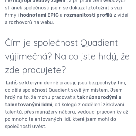
mě
mají opravdový zájem
, a při prohlížení webových
stránek společnosti jsem se dokázal ztotožnit s vizí
firmy i
hodnotami EPIC
a
rozmanitostí profilů
z videí
a rozhovorů na webu.
Čím je společnost Quadient
výjimečná? Na co jste hrdý, že
zde pracujete?
Lidé,
se kterými denně pracuji, jsou bezpochyby tím,
co dělá společnost Quadient skvělým místem. Jsem
hrdý na to, že mohu pracovat s
tak různorodými a
talentovanými lidmi
, od kolegů z oddělení získávání
talentů, přes manažery náboru, vedoucí pracovníky až
po mnoho talentovaných lidí, které jsem mohl do
společnosti uvést.