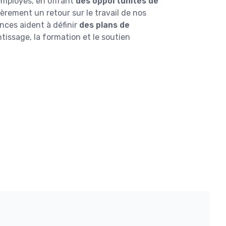
mployés, en offrant
des opportunités de
èrement un retour sur le travail de nos
nces aident à définir
des plans de
entissage, la formation et le soutien