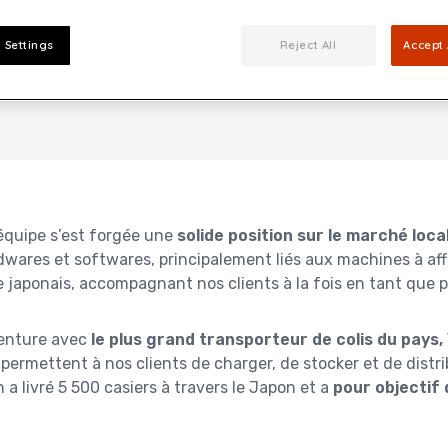
 Settings
Reject All
Accept 
équipe s’est forgée une
solide position sur le marché local
ares et softwares, principalement liés aux machines à affr
e japonais, accompagnant nos clients à la fois en tant que p
venture avec
le plus grand transporteur de colis du pays
 permettent à nos clients de charger, de stocker et de dist
 a livré 5 500 casiers à travers le Japon et a
pour objectif d