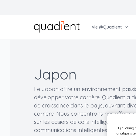
Vie @Quadient
Choisir une langue
Anglais
En savoir plus sur nous
Découvrez nos opportunités
Français
Japon
Pourquoi Quadient
Trouvez le job de vos rêves
Allemand
Culture de l'autonomisation
Avant de postuler
Tchèque
Le Japon offre un environnement pass
Apprendre et grandir
Catégories d'emploi
développer votre carrière. Quadient a de
La diversité ensemble
de croissance dans le pays, ouvrant div
carrière. Nous concentrons nos effort
sur les casiers de colis intelligents, l'aut
By clicking 
communications intelligentes, ainsi que c
analyze site