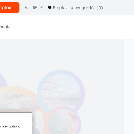
plois
Emplois sauvegardés (0)
ments
e navigation,