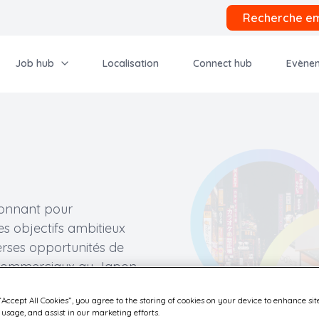
Recherche em
Job hub
Localisation
Connect hub
Evène
ionnant pour
s objectifs ambitieux
erses opportunités de
s commerciaux au Japon
omatisation des
“Accept All Cookies”, you agree to the storing of cookies on your device to enhance sit
elles des courriers et
 usage, and assist in our marketing efforts.