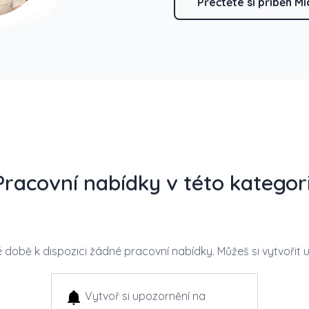
Přečtěte si příběh Mi
Pracovní nabídky v této kategori
é době k dispozici žádné pracovní nabídky. Můžeš si vytvořit 
Vytvoř si upozornění na