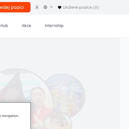
ledej pozici
Uložené pozice (0)
 Hub
Akce
Internship
e navigation,