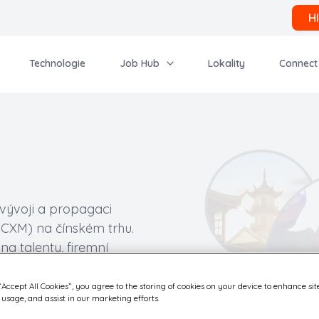
H
Technologie
Job Hub
Lokality
Connect
 vývoji a propagaci
 (CXM) na čínském trhu.
a talenty, firemní
 nabízí zajímavé
ktivnímu propojení s
“Accept All Cookies”, you agree to the storing of cookies on your device to enhance sit
 usage, and assist in our marketing efforts.
a cestě k realizaci