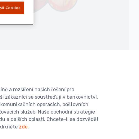
All Cookies
ně a rozšíření našich řešení pro
i zákazníci se soustřeďují v bankovnictví,
elekomunikačních operacích, poštovních
šťovacích služeb. Naše obchodní strategie
u a dalších oblastí. Chcete-li se dozvědět
 klikněte
zde
.