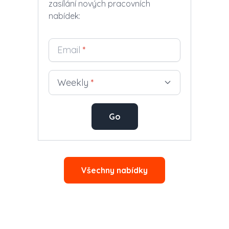
zasílání nových pracovních
nabídek:
Email
*
Weekly
*
Go
Všechny nabídky