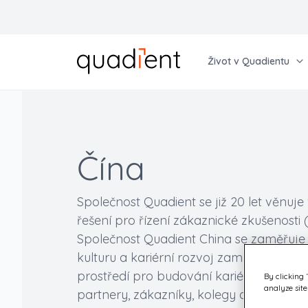
Život v Quadientu
Vyberte si jazyk
Anglický
Zjisti více
Prozkoumej možnosti
Francouzský
Čína
Proč Quadient
Najdi svou vysněnou práci
Německý
Odpovědná kultura
Než nám posleš CV
Český
Společnost Quadient se již 20 let věnuje
Rozvíjej se a uč se
Pracovní kategorie
řešení pro řízení zákaznické zkušenosti
Rozmanití společně
Společnost Quadient China se zaměřuje n
kulturu a kariérní rozvoj zaměstnanců a
prostředí pro budování kariéry díky efe
By clicking 
analyze site
partnery, zákazníky, kolegy a dopravci n