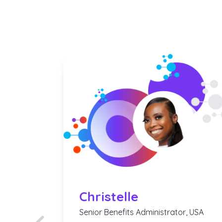
ingapur
t
nění,
né
k ke
ako je
ši
Christelle
í dopad."
Senior Benefits Administrator, USA