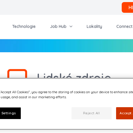
H
Technologie
Job Hub
Lokality
Connect
Lidské zdroje
“Accept All Cookies”, you agree to the storing of cookies on your device to enhance sit
 usage, and assist in our marketing efforts.
Úspěch společnosti Quadient je dán talentem našeho tým
 Settings
Reject All
Accept 
připojíte v oblasti lidských zdrojů, můžete pomoci utvářet p
obchodní výsledky.