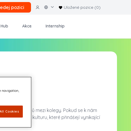
ledej pozici
Uložené pozice (0)
 Hub
Akce
Internship
e navigation,
u a silou vztahů mezi kolegy. Pokud se k nám
All Cookies
racovní sílu a kulturu, které přinášejí vynikající