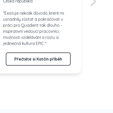
Česká republika
"Existuje několik důvodů, které mi
usnadnily zůstat a pokračovat v
práci pro Quadient tak dlouho -
inspirativní vedoucí pracovníci,
možnosti vzdělávání a růstu a
jedinečná kultura EPIC."
Přečtěte si Katčin příběh
Př