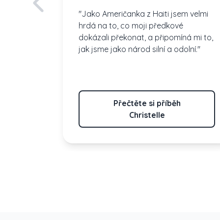
"Jako Američanka z Haiti jsem velmi
hrdá na to, co moji předkové
dokázali překonat, a připomíná mi to,
jak jsme jako národ silní a odolní."
Přečtěte si příběh
Raji
Christelle