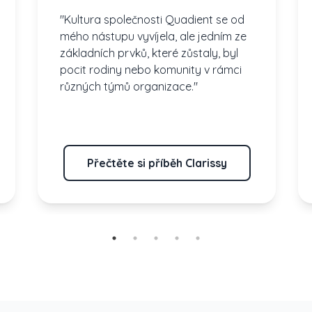
"Kultura společnosti Quadient se od
mého nástupu vyvíjela, ale jedním ze
základních prvků, které zůstaly, byl
pocit rodiny nebo komunity v rámci
různých týmů organizace."
Přečtěte si příběh Clarissy