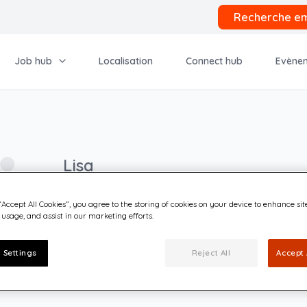
Recherche em
Job hub
Localisation
Connect hub
Evène
Lisa
Partenaire d’affaires en acquisition d
seulement)
“Accept All Cookies”, you agree to the storing of cookies on your device to enhance sit
 usage, and assist in our marketing efforts.
« Nos valeurs EPIC établissent les bases des m
encouragent une culture de travail que je suis 
 Settings
Reject All
Accept 