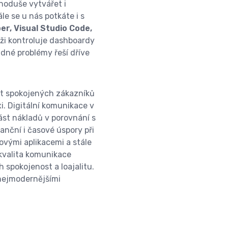
oduše vytvářet i
ále se u nás potkáte i s
er, Visual Studio Code,
věži kontroluje dashboardy
adné problémy řeší dříve
t spokojených zákazníků
xi. Digitální komunikace v
ást nákladů v porovnání s
nční i časové úspory při
ovými aplikacemi a stále
 kvalita komunikace
 spokojenost a loajalitu.
 nejmodernějšími