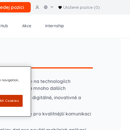
ledej pozici
Uložené pozice (0)
 Hub
Akce
Internship
e navigation,
 běžíci v Azure na technologiích
oogle, Apache a mnoho dalších
 pojišťoven digitálně, inovativně a
All Cookies
 s klienty
obilní aplikace pro kvalitnější komunikaci