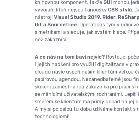
knihovnou komponent, takže
GUI
mohou jedn
vývojáři, kteří nejsou fanoušky
CSS stylů
. D
nástroji
Visual Studio 2019, Rider, ReSharp
Git a Sourcetree
. Operations tým v řídící 
s metrikami a sleduje, jak systém klape. Příp
než zákazníci.
A co nás na tom baví nejvíc?
Rostoucí poče
i jejich nadšení pro využití digitalizace v pra
cloudu navíc uspoří našim klientům velkou č
papírovou agendou. Nezanedbatelné jsou fina
školení zaměstnanců zákazníka pro práci s n
se měnícími uživatelskými rozhraními. Lepší
směrem ke klientům má přímý dopad na jejich
A my si po celou tu dobu užíváme kontakt s
technologiemi!