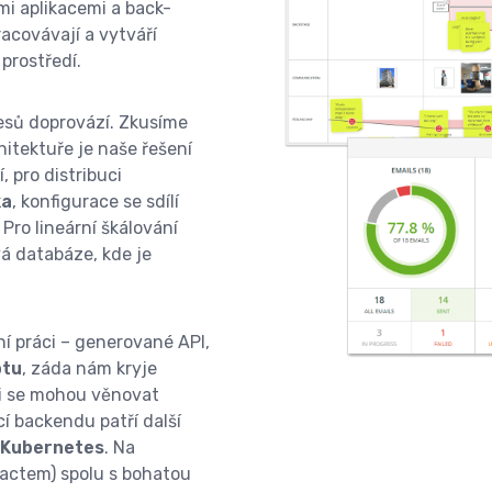
i aplikacemi a back-
acovávají a vytváří
prostředí.
esů doprovází. Zkusíme
itektuře je naše řešení
, pro distribuci
ka
, konfigurace se sdílí
 Pro lineární škálování
vá databáze, kde je
ní práci – generované API,
ptu
, záda nám kryje
i se mohou věnovat
í backendu patří další
a Kubernetes
. Na
actem) spolu s bohatou