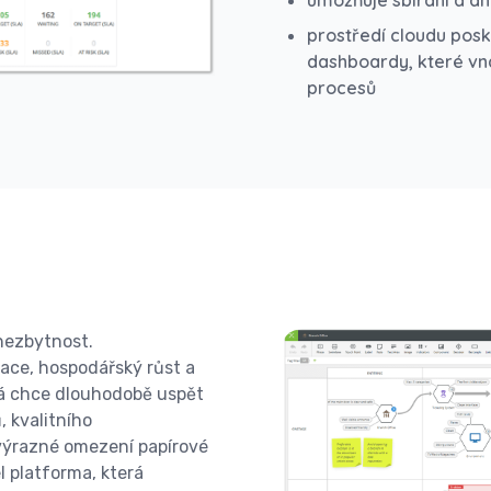
umožňuje sbírání a ana
prostředí cloudu pos
dashboardy, které vná
procesů
nezbytnost.
ace, hospodářský růst a
erá chce dlouhodobě uspět
, kvalitního
 výrazné omezení papírové
l platforma, která