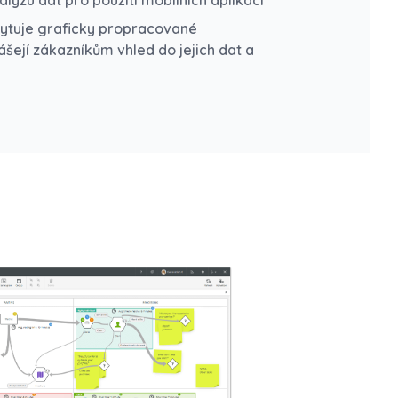
lýzu dat pro použití mobilních aplikací
kytuje graficky propracované
šejí zákazníkům vhled do jejich dat a