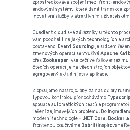
zprostředkovává spojení mezi front-endovým
endovými systémy, které dané transakce zpr
inovativní služby v atraktivním uživatelském 
Quadient cloud své zákazníky u těchto proc
vám poodhalit na jakých technologiích a arch
postaveno.
Event Sourcing
je srdcem řešení
změnových operací se využívá
Apache Kaf
přes
Zookeeper
, vše běží ve failover režimu.
čtecích operací je na všech strojích objekto
agregovaný aktuální stav aplikace.
Zlepšujeme nástroje, aby za nás dělaly rutin
typovou kontrolou přenecháváme
Typescri
spousta automatických testů a programátoř
řešení zajímavějších problémů. Do ingredienc
moderní technologie –
.NET Core, Docker 
frontendu používáme
Bobril
(inspirované Re