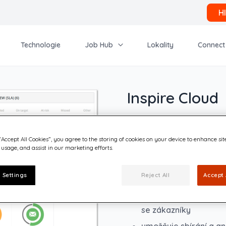
H
Technologie
Job Hub
Lokality
Connect
Inspire Cloud
“Accept All Cookies”, you agree to the storing of cookies on your device to enhance sit
je cloudová platforma
 usage, and assist in our marketing efforts.
Microsoftu, Apple, G
pomáhá stovkám bank a
 Settings
Reject All
Accept 
bezpečně komunikovat
vytváří a provozuje m
se zákazníky