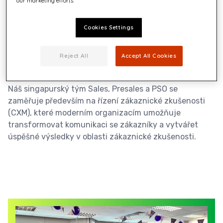
our marketing efforts.
Vedoucí postavení v regionu
APAC
Cookies Settings
Společnost Quadient Singapore přijímá strategická
Reject All
Accept All Cookies
rozhodnutí o obchodním směřování pro region APAC a
má ambiciózní cíle pro růst v samotném Singapuru.
Náš singapurský tým Sales, Presales a PSO se
zaměřuje především na řízení zákaznické zkušenosti
(CXM), které moderním organizacím umožňuje
transformovat komunikaci se zákazníky a vytvářet
úspěšné výsledky v oblasti zákaznické zkušenosti.