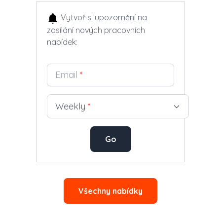
Vytvoř si upozornění na
zasílání nových pracovních
nabídek:
Email
*
Weekly
*
Go
Všechny nabídky