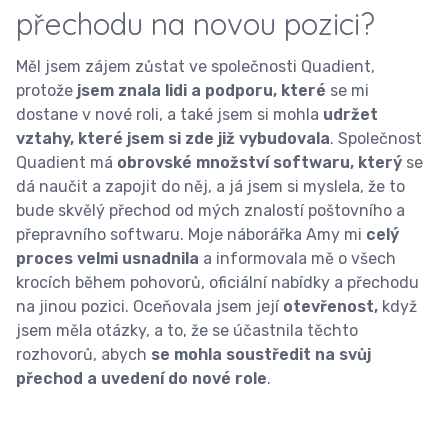
přechodu na novou pozici?
Měl jsem zájem zůstat ve společnosti Quadient,
protože
jsem znala lidi a podporu, které
se mi
dostane v nové roli, a také jsem si mohla
udržet
vztahy, které jsem si zde již vybudovala
. Společnost
Quadient má
obrovské množství softwaru, který
se
dá naučit a zapojit do něj, a já jsem si myslela, že to
bude skvělý přechod od mých znalostí poštovního a
přepravního softwaru. Moje náborářka Amy
mi
celý
proces velmi usnadnila
a informovala mě o všech
krocích během pohovorů, oficiální nabídky a přechodu
na jinou pozici. Oceňovala jsem její
otevřenost,
když
jsem měla otázky, a to, že se účastnila těchto
rozhovorů, abych
se mohla soustředit na svůj
přechod a uvedení do nové role
.