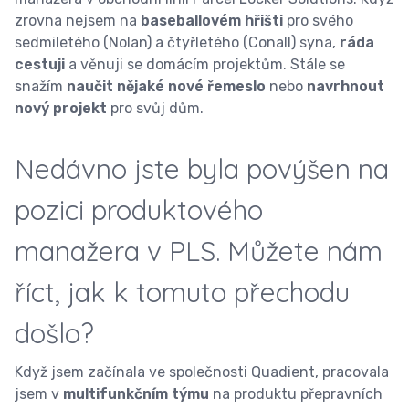
zrovna nejsem na
baseballovém hřišti
pro svého
sedmiletého (Nolan) a čtyřletého (Conall) syna,
ráda
cestuji
a věnuji se domácím projektům. Stále se
snažím
naučit nějaké nové řemeslo
nebo
navrhnout
nový projekt
pro svůj dům.
Nedávno jste byla povýšen na
pozici produktového
manažera v PLS. Můžete nám
říct, jak k tomuto přechodu
došlo?
Když jsem začínala ve společnosti Quadient, pracovala
jsem v
multifunkčním týmu
na produktu přepravních