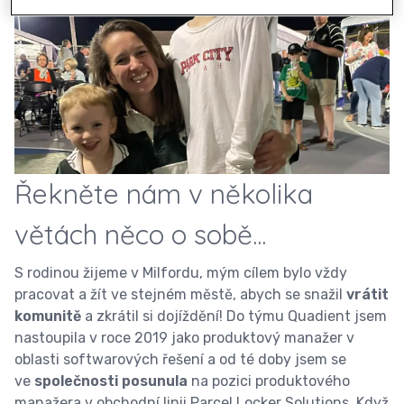
Řekněte nám v několika
větách něco o sobě...
S rodinou žijeme v Milfordu, mým cílem bylo vždy
pracovat a žít ve stejném městě, abych se snažil
vrátit
komunitě
a zkrátil si dojíždění! Do týmu Quadient jsem
nastoupila v roce 2019 jako produktový manažer v
oblasti softwarových řešení a od té doby jsem se
ve
společnosti posunula
na pozici produktového
manažera v obchodní linii Parcel Locker Solutions. Když