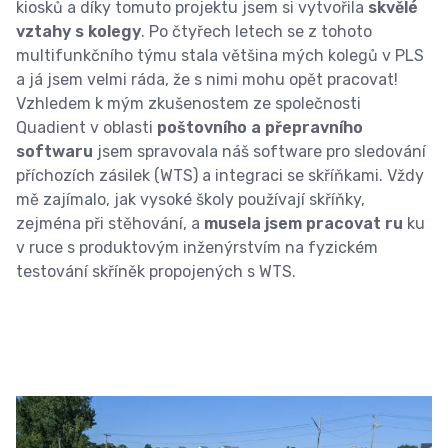
kiosků a díky tomuto projektu jsem si vytvořila
skvělé
vztahy s kolegy
. Po čtyřech letech se z tohoto
multifunkčního týmu stala většina mých kolegů v PLS
a já jsem velmi ráda, že s nimi mohu opět pracovat!
Vzhledem k mým zkušenostem ze společnosti
Quadient v oblasti
poštovního a přepravního
softwaru
jsem spravovala náš software pro sledování
příchozích zásilek (WTS) a integraci se skříňkami. Vždy
mě zajímalo, jak vysoké školy používají skříňky,
zejména při stěhování, a
musela jsem pracovat ru
ku
v ruce s produktovým inženýrstvím na fyzickém
testování skříněk propojených s WTS.