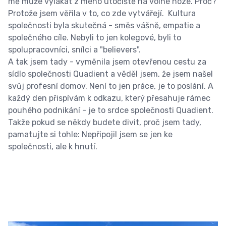
mě může vylákat z mého útočiště na volné noze. Proč?
Protože jsem věřila v to, co zde vytvářejí. Kultura
společnosti byla skutečná - směs vášně, empatie a
společného cíle. Nebyli to jen kolegové, byli to
spolupracovníci, snílci a "believers".
A tak jsem tady - vyměnila jsem otevřenou cestu za
sídlo společnosti Quadient a věděl jsem, že jsem našel
svůj profesní domov. Není to jen práce, je to poslání. A
každý den přispívám k odkazu, který přesahuje rámec
pouhého podnikání - je to srdce společnosti Quadient.
Takže pokud se někdy budete divit, proč jsem tady,
pamatujte si tohle: Nepřipojil jsem se jen ke
společnosti, ale k hnutí.