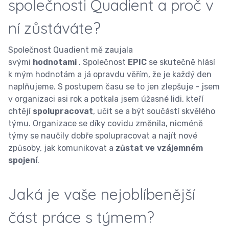
společnosti Quadient a proč v
ní zůstáváte?
Společnost Quadient mě zaujala
svými
hodnotami
. Společnost
EPIC
se skutečně hlásí
k mým hodnotám a já opravdu věřím, že je každý den
naplňujeme. S postupem času se to jen zlepšuje - jsem
v organizaci asi rok a potkala jsem úžasné lidi, kteří
chtějí
spolupracovat
, učit se a být součástí skvělého
týmu. Organizace se díky covidu změnila, nicméně
týmy se naučily dobře spolupracovat a najít nové
způsoby, jak komunikovat a
zůstat ve vzájemném
spojení
.
Jaká je vaše nejoblíbenější
část práce s týmem?