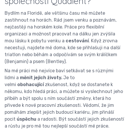
společnosti Quadient?
Bydlím na Floridě, ale většinu času mě můžete
zastihnout na horách. Rád jsem venku a poznávám,
nejčastěji na horském kole. Práce pro flexibilní
organizaci a možnost pracovat na dálku jen zvýšila
mou lásku k pobytu venku a
cestování
. Když zrovna
necestuji, najdete mě doma, kde se přihlašuji na další
triatlon nebo běhám a odpočívám se svým králíčkem
(Benjamin) a psem (Bentley).
Na mé práci mě nejvíce baví setkávat se s různými
lidmi a
měnit jejich životy.
Je to
velmi
obohacující
zkušenost, když se dostanete k
někomu, kdo hledá práci, a můžete si vyslechnout jeho
příběh a být spolu s ním součástí změny, která ho
přivede k nové pracovní zkušenosti. Vědomí, že jim
pomáhám zlepšit jejich budoucí kariéru, jim přináší
pocit
úspěchu
a radosti. Být součástí jejich zkušeností
a růstu je pro mě tou nejlepší součástí mé práce.